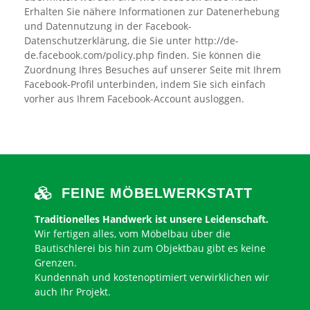
Erhalten Sie nähere Informationen zur Datenerhebung
und Datennutzung in der Facebook-
Datenschutzerklärung, die Sie unter http://de-
de.facebook.com/policy.php finden. Sie können die
Zuordnung Ihres Besuches auf unserer Seite mit Ihrem
Facebook-Profil unterbinden, indem Sie sich einfach
vorher aus Ihrem Facebook-Account ausloggen.
FEINE MÖBELWERKSTATT
Traditionelles Handwerk ist unsere Leidenschaft.
Wir fertigen alles, vom Möbelbau über die
Bautischlerei bis hin zum Objektbau gibt es keine
Grenzen.
Kundennah und kostenoptimiert verwirklichen wir
auch Ihr Projekt.